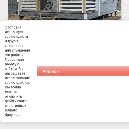
Этот сайт
использует
cookie-файлы
и другие
технологии
для улучшения
его работы.
Продолжая
работу с
©
Ваша Крепость
сайтом, Вы
Хорошо
разрешаете
использование
cookie-файлов.
Вы всегда
можете
отключить
файлы cookie
в настройках
Вашего
браузера.