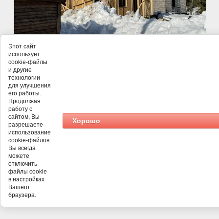
Этот сайт
использует
cookie-файлы
и другие
технологии
для улучшения
его работы.
Продолжая
работу с
сайтом, Вы
Хорошо
разрешаете
©
Ваша Крепость
использование
cookie-файлов.
Вы всегда
можете
отключить
файлы cookie
в настройках
Вашего
браузера.