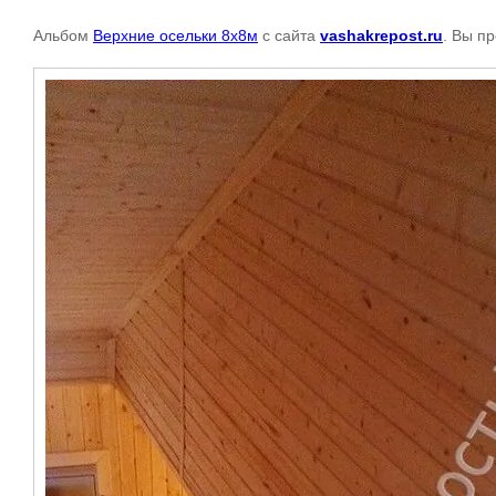
Альбом
Верхние осельки 8х8м
с сайта
vashakrepost.ru
. Вы п