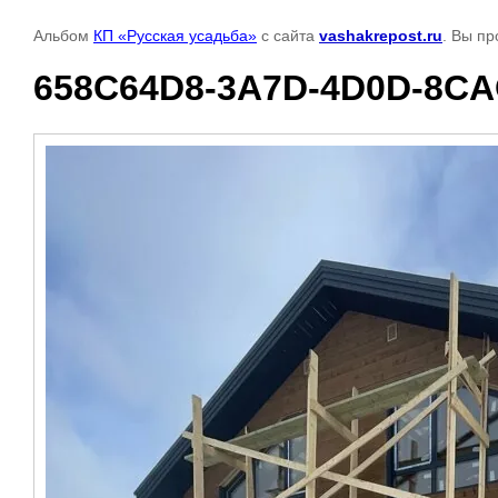
Альбом
КП «Русская усадьба»
с сайта
vashakrepost.ru
. Вы п
658C64D8-3A7D-4D0D-8CA