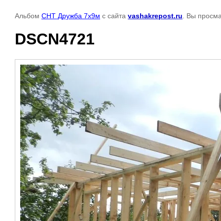
Альбом
СНТ Дружба 7х9м
с сайта
vashakrepost.ru
. Вы просм
DSCN4721