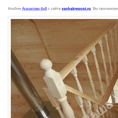
Альбом
Агалатово 6х8
с сайта
vashakrepost.ru
. Вы просматри