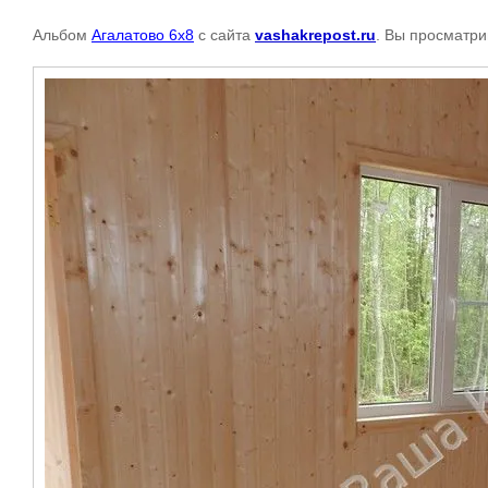
Альбом
Агалатово 6х8
с сайта
vashakrepost.ru
. Вы просматри