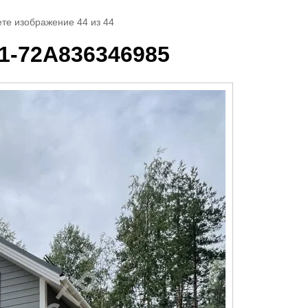
ете изображение 44 из 44
1-72A836346985