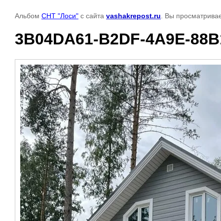
Альбом
СНТ "Лоси"
с сайта
vashakrepost.ru
. Вы просматрива
3B04DA61-B2DF-4A9E-88B