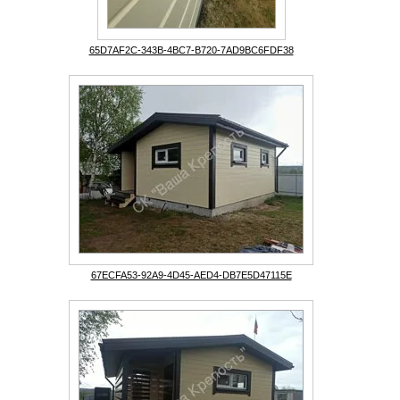
65D7AF2C-343B-4BC7-B720-7AD9BC6FDF38
67ECFA53-92A9-4D45-AED4-DB7E5D47115E