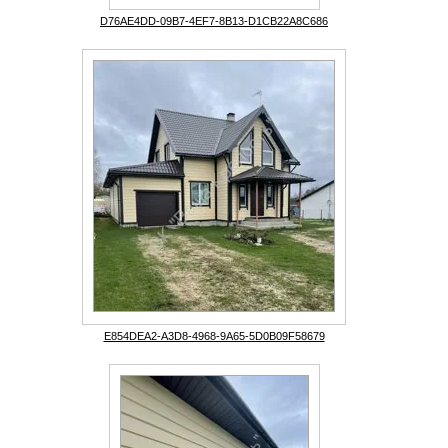
D76AE4DD-09B7-4EF7-8B13-D1CB22A8C686
E854DEA2-A3D8-4968-9A65-5D0B09F58679