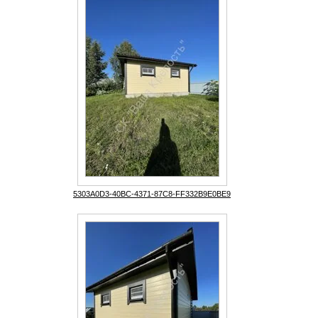
5303A0D3-40BC-4371-87C8-FF332B9E0BE9