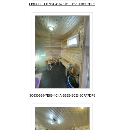
EB080DED-B7DA-4167-981F-D51BD8992DE9
3C630B28-7E85-4C4A-B6E5-BCE48CFA7DF8