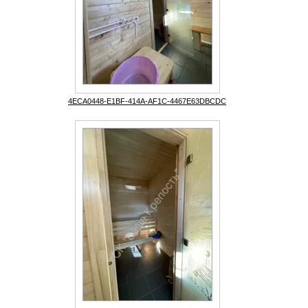
4ECA0448-E1BF-414A-AF1C-4467E63DBCDC