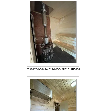
86916C30-36A9-4519-90D0-2F31E11FA664