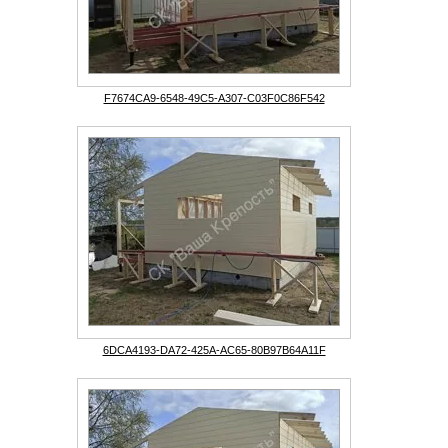
F7674CA9-6548-49C5-A307-C03F0C86F542
6DCA4193-DA72-425A-AC65-80B97B64A11F