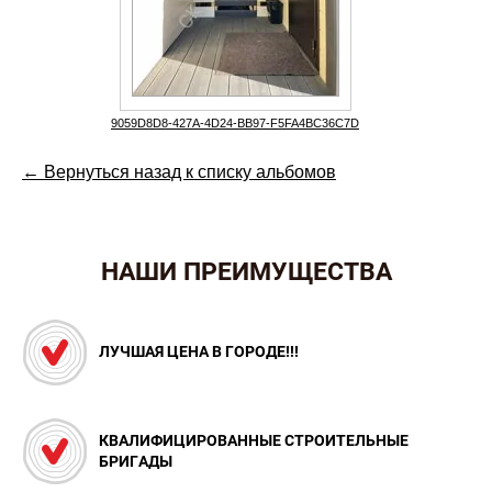
9059D8D8-427A-4D24-BB97-F5FA4BC36C7D
← Вернуться назад к списку альбомов
НАШИ ПРЕИМУЩЕСТВА
ЛУЧШАЯ ЦЕНА В ГОРОДЕ!!!
КВАЛИФИЦИРОВАННЫЕ СТРОИТЕЛЬНЫЕ
БРИГАДЫ