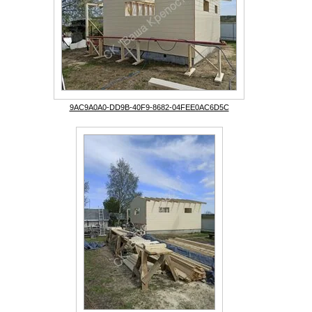
9AC9A0A0-DD9B-40F9-8682-04FEE0AC6D5C