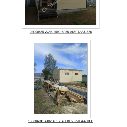
02C08885-2C43-4599-BF55-A6EF1AA31376
15F80ADD-A102-4CE7-ADD0-5F250BAA80EC