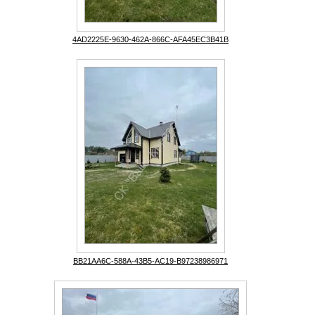
4AD2225E-9630-462A-866C-AFA45EC3B41B
BB21AA6C-588A-43B5-AC19-B97238986971