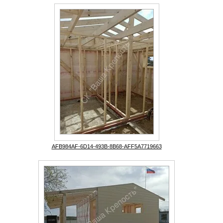
AFB984AF-6D14-493B-8B68-AFF5A7719663