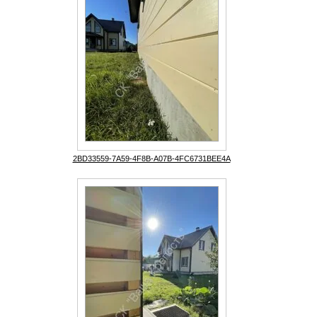
2BD33559-7A59-4F8B-A07B-4FC6731BEE4A