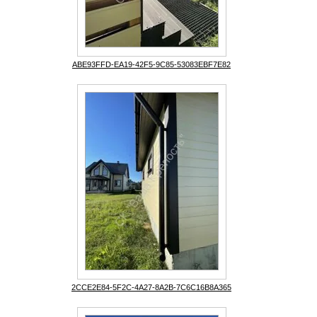
ABE93FFD-EA19-42F5-9C85-53083EBF7E82
2CCE2E84-5F2C-4A27-8A2B-7C6C16B8A365