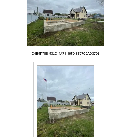
D6B5F78B-531D-4A78-8950-8597C0AD3701