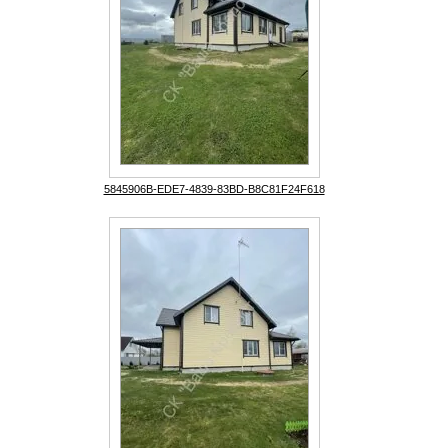
5845906B-EDE7-4839-83BD-B8C81F24F618