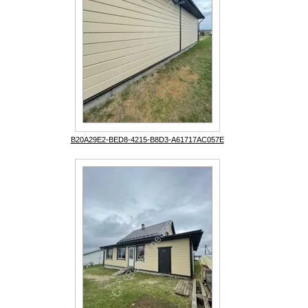
B20A29E2-BED8-4215-B8D3-A61717AC057E