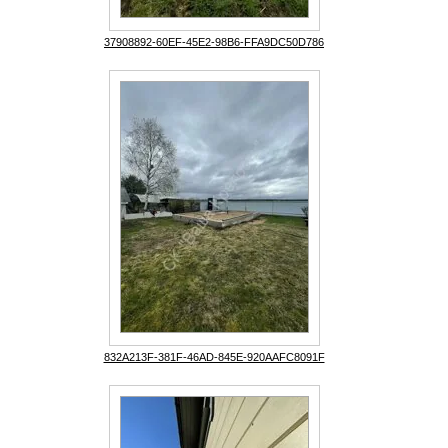
37908892-60EF-45E2-98B6-FFA9DC50D786
832A213F-381F-46AD-845E-920AAFC8091F