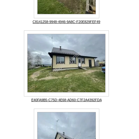
C8141258-9948-4946-9A8C-F20E829FEF49
E40FA9B5-C75D-4E68-AD60-C7F2A4392FDA