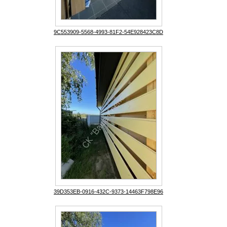
9C553909-5568-4993-81F2-54E928423C8D
39D353EB-0916-432C-9373-14463F798E96