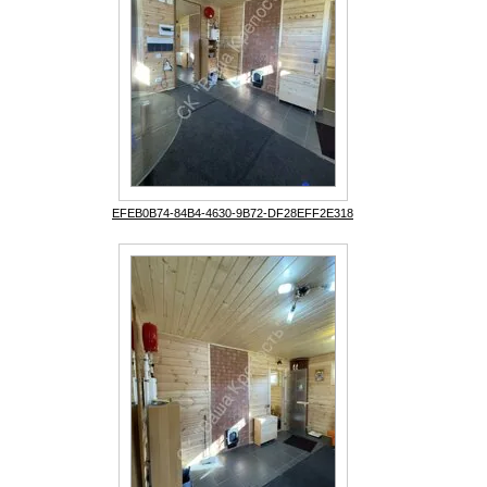
EFEB0B74-84B4-4630-9B72-DF28EFF2E318