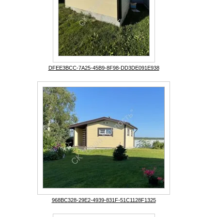
DFEE3BCC-7A25-45B9-8F98-DD3DE091E938
968BC328-29E2-4939-831F-51C1128F1325