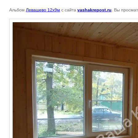
Альбом
Левашево 12х9м
с сайта
vashakrepost.ru
. Вы просмат