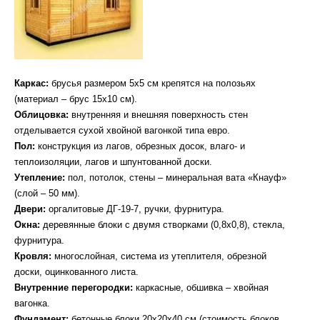
Каркас:
брусья размером 5х5 см крепятся на полозьях
(материал – брус 15х10 см).
Облицовка:
внутренняя и внешняя поверхность стен
отделывается сухой хвойной вагонкой типа евро.
Пол:
конструкция из лагов, обрезных досок, влаго- и
теплоизоляции, лагов и шпунтованной доски.
Утепление:
пол, потолок, стены – минеральная вата «Кнауф»
(слой – 50 мм).
Двери:
оргалитовые ДГ-19-7, ручки, фурнитура.
Окна:
деревянные блоки с двумя створками (0,8х0,8), стекла,
фурнитура.
Кровля:
многослойная, система из утеплителя, обрезной
доски, оцинкованного листа.
Внутренние перегородки:
каркасные, обшивка – хвойная
вагонка.
Фундамент:
бетонные блоки 20х20х40 см (стоимость блоков